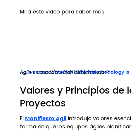
Mira este video para saber más.
Agile versus Waterfall | Which Methodology Is 
Ágil vs. cascada: ¿Cuál deberías usar?
Valores y Principios de 
Proyectos
El
Manifiesto Ágil
introdujo valores esenc
forma en que los equipos ágiles planifica