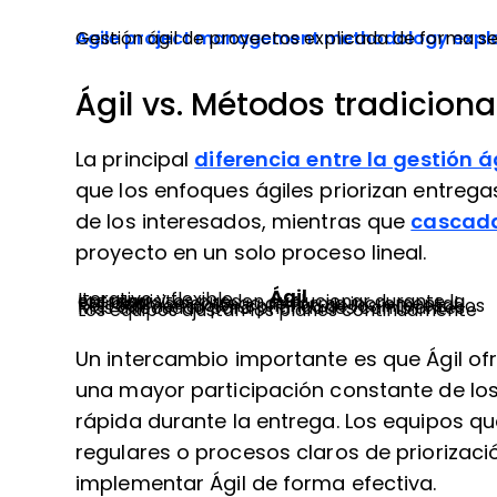
Agile project management methodology expla
Gestión ágil de proyectos explicada de forma s
Ágil vs. Métodos tradicion
La principal
diferencia entre la gestión 
que los enfoques ágiles priorizan entrega
de los interesados, mientras que
cascad
proyecto en un solo proceso lineal.
Ágil
Iterativo y flexible
Los requisitos pueden evolucionar durante la entrega
El trabajo se entrega de forma incremental
Retroalimentación continua de los interesados
Más adecuado para prioridades cambiantes
Los equipos ajustan los planes continuamente
Un intercambio importante es que Ágil ofr
una mayor participación constante de lo
rápida durante la entrega. Los equipos q
regulares o procesos claros de priorizaci
implementar Ágil de forma efectiva.