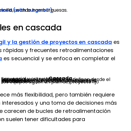
ined (with burgers?!)
encilla, usando hamburguesas.
ales en cascada
ágil y la gestión de proyectos en cascada
es
s rápidas y frecuentes retroalimentaciones
a
es secuencial y se enfoca en completar el
Cascada
Secuencial y estructurado
Los requisitos normalmente se definen desde el principio
El trabajo se entrega al final del proyecto
Retroalimentación limitada después de la planificación
Más adecuado para alcance y requisitos predecibles
Los equipos siguen un plan de proyecto fijo
ece más flexibilidad, pero también requiere
s interesados y una toma de decisiones más
ue carecen de bucles de retroalimentación
ón suelen tener dificultades para