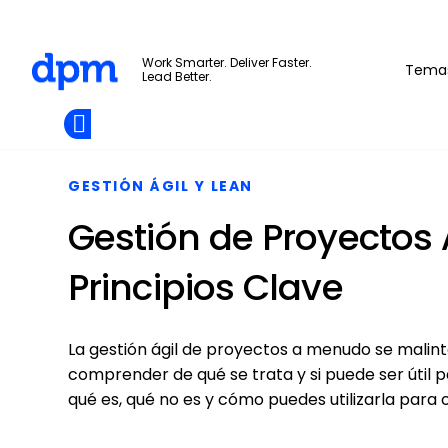
The Digital Project Manager
Work Smarter. Deliver Faster.
Tema
Lead Better.
Add as
a
Únete A La
preferred
Skip to main content
Opens new window
Comunidad
source
on
Google
GESTIÓN ÁGIL Y LEAN
Gestión de Proyectos Á
Principios Clave
La gestión ágil de proyectos a menudo se malin
comprender de qué se trata y si puede ser útil 
qué es, qué no es y cómo puedes utilizarla para 