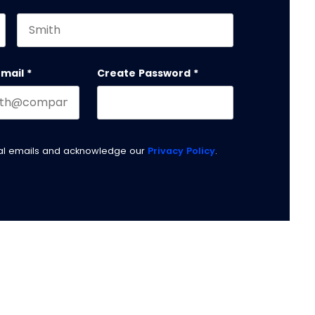
Last name
email
*
Create Password
*
nal emails and acknowledge our
Privacy Policy
.