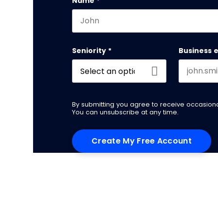
Name
*
First name
Seniority
*
Business 
By submitting you agree to receive occasio
You can unsubscribe at any time.