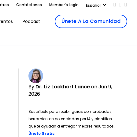
otros
Contáctanos
Member's Login
Add us on
Follow 
Follo
Únete A La Comunidad
ventos
Podcast
By
Dr. Liz Lockhart Lance
on Jun 9,
2026
Suscríbete para recibir guías comprobadas,
herramientas potenciadas por IA y plantillas
que te ayudan a entregar mejores resultados.
Opens new window
Únete Gratis