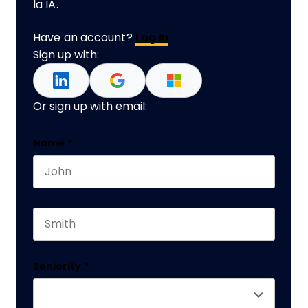
la IA.
Have an account?
Log In
Sign up with:
Or sign up with email:
Email
Name
*
First name
Este campo es un campo de validación y debe q
Last name
Seniority
*