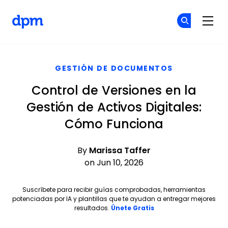
The Digital Project Manager
Ún
Ún
Skip to main content
GESTIÓN DE DOCUMENTOS
Control de Versiones en la
Gestión de Activos Digitales:
Cómo Funciona
By
Marissa Taffer
on Jun 10, 2026
Suscríbete para recibir guías comprobadas, herramientas
potenciadas por IA y plantillas que te ayudan a entregar mejores
Opens new window
resultados.
Únete Gratis