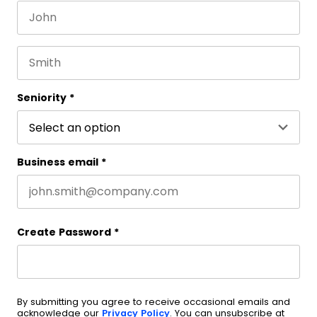
First name
Este campo es un campo de validación y debe que
Last name
Seniority
*
Business email
*
Create Password
*
By submitting you agree to receive occasional emails and
acknowledge our
Privacy Policy
. You can unsubscribe at