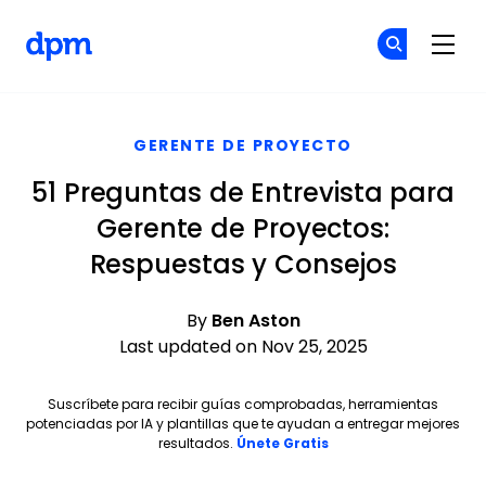
The Digital Project Manager
Ún
Ún
Skip to main content
GERENTE DE PROYECTO
51 Preguntas de Entrevista para
Gerente de Proyectos:
Respuestas y Consejos
By
Ben Aston
Last updated on Nov 25, 2025
Suscríbete para recibir guías comprobadas, herramientas
potenciadas por IA y plantillas que te ayudan a entregar mejores
Opens new window
resultados.
Únete Gratis