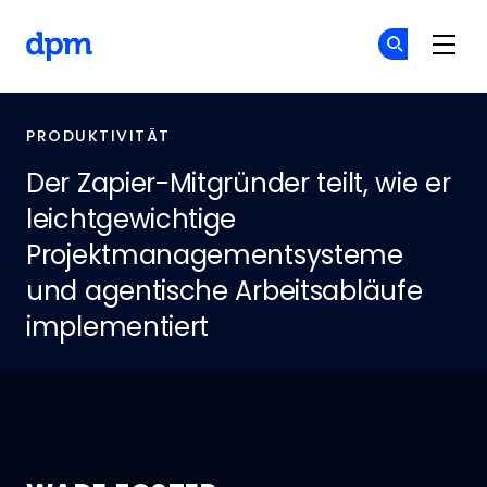
Skip to main content
The Digital Project Manager
Co
Co
PRODUKTIVITÄT
Der Zapier-Mitgründer teilt, wie er
leichtgewichtige
Projektmanagementsysteme
und agentische Arbeitsabläufe
implementiert