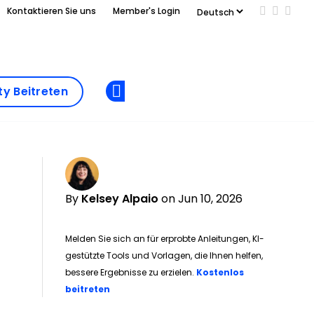
Kontaktieren Sie uns
Member's Login
Add us on
Follow 
Follo
Add as
a
Community
preferred
y Beitreten
Opens new window
Beitreten
source
on
Google
By
Kelsey Alpaio
on Jun 10, 2026
Melden Sie sich an für erprobte Anleitungen, KI-
gestützte Tools und Vorlagen, die Ihnen helfen,
bessere Ergebnisse zu erzielen.
Kostenlos
Opens new window
beitreten