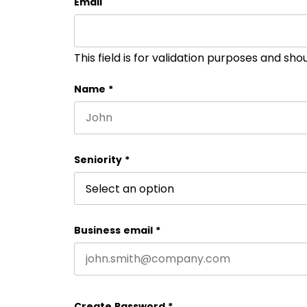
Email
This field is for validation purposes and sh
Name
*
First name
Seniority
*
Business email
*
Create Password
*