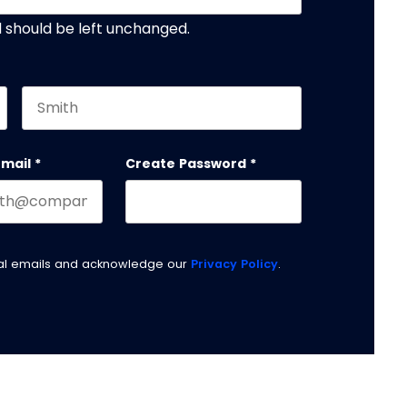
nd should be left unchanged.
Last name
email
*
Create Password
*
nal emails and acknowledge our
Privacy Policy
.