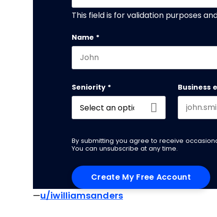
This field is for validation purposes a
Name
*
First name
Seniority
*
Business 
By submitting you agree to receive occasio
You can unsubscribe at any time.
—
u/iwilliamsanders