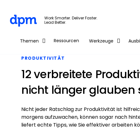
The Digital Project Manager
Work Smarter. Deliver Faster.
Lead Better.
Skip to main content
Ressourcen
Themen
Werkzeuge
Ausb
PRODUKTIVITÄT
12 verbreitete Produkt
nicht länger glauben 
Nicht jeder Ratschlag zur Produktivität ist hilf
morgens aufzuwachen, können sogar nach hinten 
liefert echte Tipps, wie Sie effektiver arbeiten k