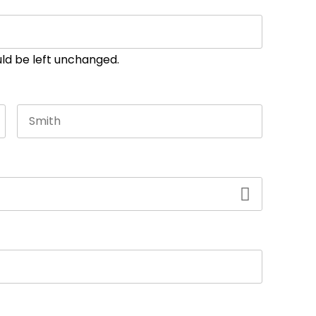
ould be left unchanged.
Last name