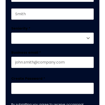
First name
This field is for validation purposes and should 
Last name
Seniority
*
Business email
*
Create Password
*
By submitting you agree to receive occasional