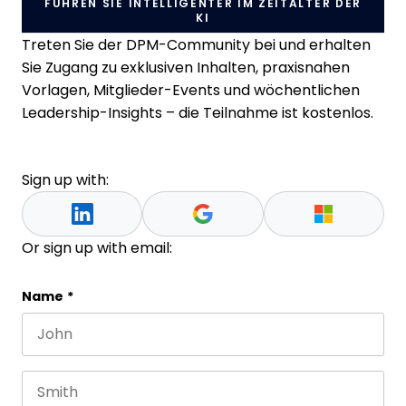
FÜHREN SIE INTELLIGENTER IM ZEITALTER DER
KI
Treten Sie der DPM-Community bei und erhalten
Sie Zugang zu exklusiven Inhalten, praxisnahen
Vorlagen, Mitglieder-Events und wöchentlichen
Leadership-Insights – die Teilnahme ist kostenlos.
Sign up with:
Or sign up with email:
Comments
Name
*
First name
This field is for validation purposes and should be 