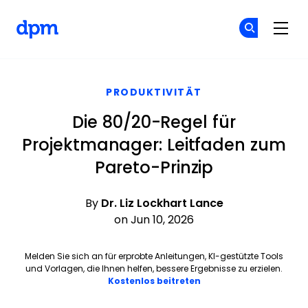
The Digital Project Manager
Co
Co
Skip to main content
PRODUKTIVITÄT
Die 80/20-Regel für
Projektmanager: Leitfaden zum
Pareto-Prinzip
By
Dr. Liz Lockhart Lance
on Jun 10, 2026
Melden Sie sich an für erprobte Anleitungen, KI-gestützte Tools
und Vorlagen, die Ihnen helfen, bessere Ergebnisse zu erzielen.
Opens new window
Kostenlos beitreten