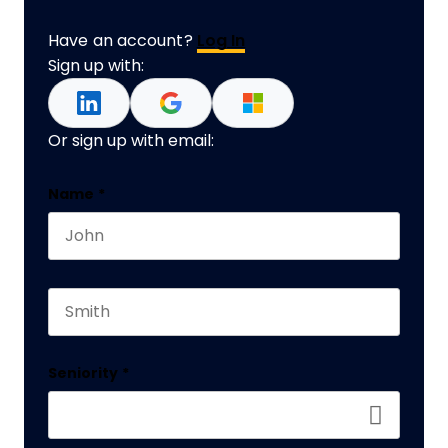
Have an account?
Log In
Sign up with:
Or sign up with email:
X/Twitter
Name
*
First name
This field is for validation purposes and should 
Last name
Seniority
*