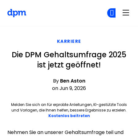
The Digital Project Manager
Co
Co
Skip to main content
KARRIERE
Die DPM Gehaltsumfrage 2025
ist jetzt geöffnet!
By
Ben Aston
on Jun 9, 2026
Melden Sie sich an für erprobte Anleitungen, KI-gestützte Tools
und Vorlagen, die Ihnen helfen, bessere Ergebnisse zu erzielen.
Opens new window
Kostenlos beitreten
Nehmen Sie an unserer Gehaltsumfrage teil und