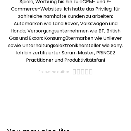
Spiele, Werbung bis hin zu eCRM- und E-
Commerce-Websites. Ich hatte das Privileg, für
zahlreiche namhafte Kunden zu arbeiten:
Automarken wie Land Rover, Volkswagen und
Honda; Versorgungsunternehmen wie BT, British
Gas und Exxon; Konsumgütermarken wie Unilever
sowie Unterhaltungselektronikhersteller wie Sony.
Ich bin zertifizierter Scrum Master, PRINCE2
Practitioner und Produktivitätsfan!
Opens new wi
Opens new w
Opens new 
Opens new
Opens ne
Follow the author: