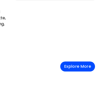
d
kte,
ng,
Explore More