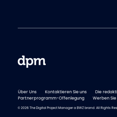
Über Uns
Kontaktieren Sie uns
Die redakt
Partnerprogramm-Offenlegung
Werben Sie 
Opens new window
© 2026 The Digital Project Manager a
BWZ
brand. All Rights Re