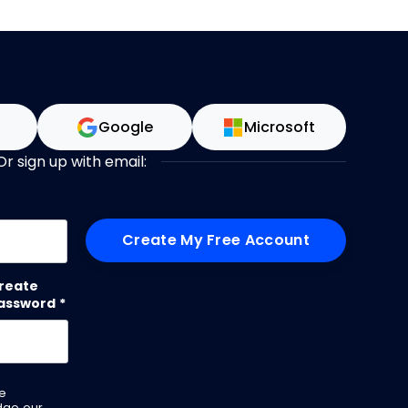
n
Google
Microsoft
Or sign up with email:
me
reate
assword
*
ve
dge our