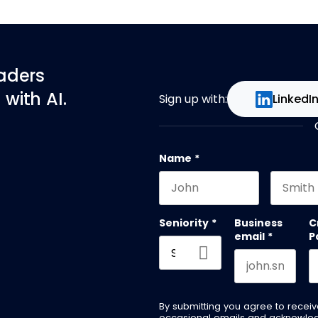
eaders
with AI.
Sign up with:
LinkedI
Name
*
First name
Last na
Seniority
*
Business
C
email
*
P
By submitting you agree to recei
occasional emails and acknowle