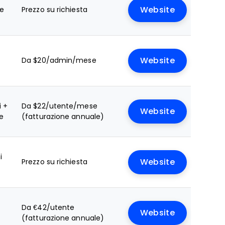
le
Prezzo su richiesta
Website
Da $20/admin/mese
Website
i +
Da $22/utente/mese
Website
le
(fatturazione annuale)
i
Prezzo su richiesta
Website
Da €42/utente
Website
(fatturazione annuale)