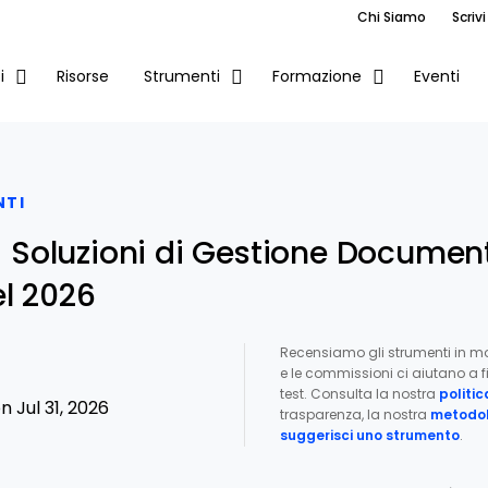
Chi Siamo
Scrivi
Risorse
Eventi
i
Strumenti
Formazione
NTI
ri Soluzioni di Gestione Documen
el 2026
Recensiamo gli strumenti in m
e le commissioni ci aiutano a fi
test. Consulta la nostra
politic
 Jul 31, 2026
trasparenza, la nostra
metodol
suggerisci uno strumento
.