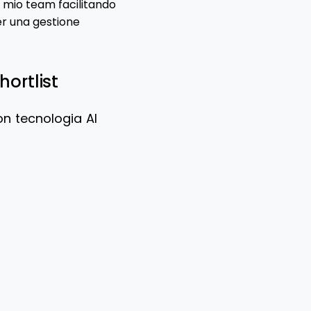
l mio team facilitando
er una gestione
ortlist
on tecnologia AI