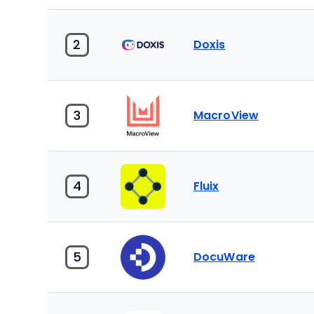
2
Doxis
3
MacroView
4
Fluix
5
DocuWare