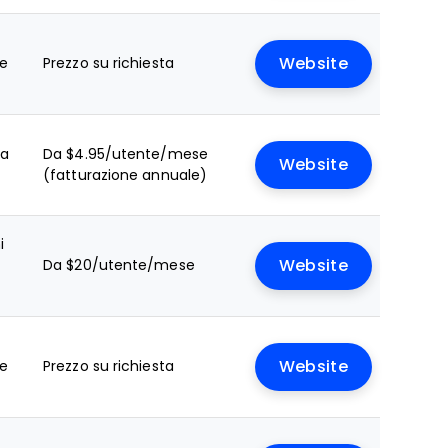
le
Prezzo su richiesta
Website
ta
Da $4.95/utente/mese
Website
(fatturazione annuale)
i
Da $20/utente/mese
Website
le
Prezzo su richiesta
Website