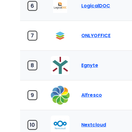
6
LogicalDOC
7
ONLYOFFICE
8
Egnyte
9
Alfresco
10
Nextcloud