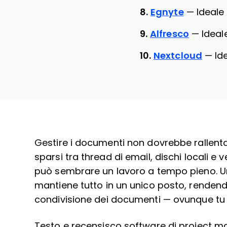
8.
Egnyte
—
Ideale
9.
Alfresco
—
Ideal
10.
Nextcloud
—
Id
Gestire i documenti non dovrebbe rallentar
sparsi tra thread di email, dischi locali e 
può sembrare un lavoro a tempo pieno. U
mantiene tutto in un unico posto, rendendo
condivisione dei documenti — ovunque tu 
Testo e recensisco software di project 