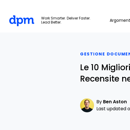
The Digital Project Manager
Work Smarter. Deliver Faster.
Argoment
Lead Better.
Skip to main content
GESTIONE DOCUME
Le 10 Miglio
Recensite n
By
Ben Aston
Last updated on