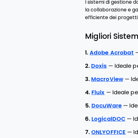
I sistemi di gestione
la collaborazione e g
efficiente dei progetti
Migliori Siste
1.
Adobe Acrobat
2.
Doxis
—
Ideale p
3.
MacroView
—
Id
4.
Fluix
—
Ideale p
5.
DocuWare
—
Ide
6.
LogicalDOC
—
I
7.
ONLYOFFICE
—
I