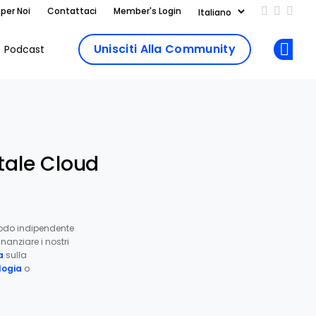
 per Noi
Contattaci
Member's Login
Add us on
Follow 
Follo
Unisciti Alla Community
Podcast
Op
tale Cloud
odo indipendente
nanziare i nostri
a
sulla
ogia
o