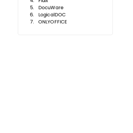
Fluix
DocuWare
LogicalDOC
ONLYOFFICE
Egnyte
Alfresco
Nextcloud
Criteri di Selezione
Funzionalità
Vantaggi
Costi e Prezzi