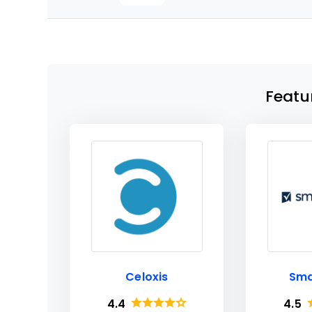
Featu
Celoxis
Sma
4.4
4.5