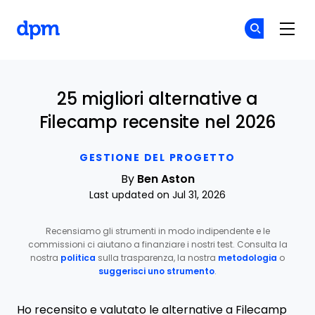
The Digital Project Manager
Un
Un
Skip to main content
25 migliori alternative a
Filecamp recensite nel 2026
GESTIONE DEL PROGETTO
By
Ben Aston
Last updated on Jul 31, 2026
Recensiamo gli strumenti in modo indipendente e le
commissioni ci aiutano a finanziare i nostri test. Consulta la
nostra
politica
sulla trasparenza, la nostra
metodologia
o
suggerisci uno strumento
.
Ho recensito e valutato le alternative a Filecamp