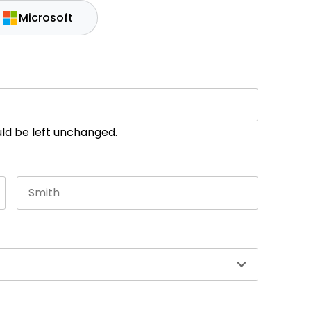
Microsoft
ould be left unchanged.
Last name