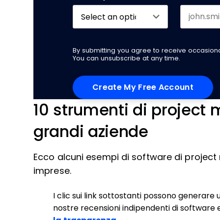
By submitting you agree to receive occasio
You can unsubscribe at any time.
10 strumenti di project
grandi aziende
Ecco alcuni esempi di software di projec
imprese.
I clic sui link sottostanti possono generare 
nostre recensioni indipendenti di software e