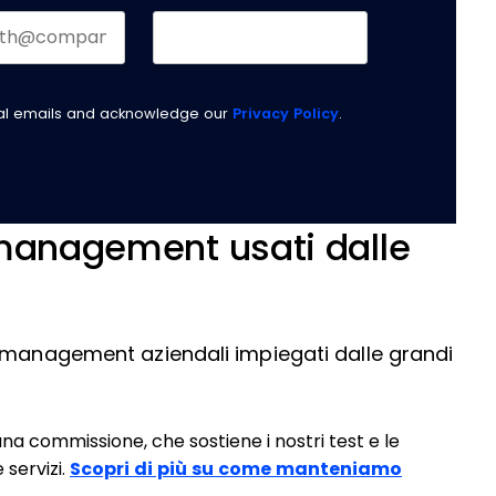
nal emails and acknowledge our
Privacy Policy
.
 management usati dalle
t management aziendali impiegati dalle grandi
una commissione, che sostiene i nostri test e le
 servizi.
Scopri di più su come manteniamo