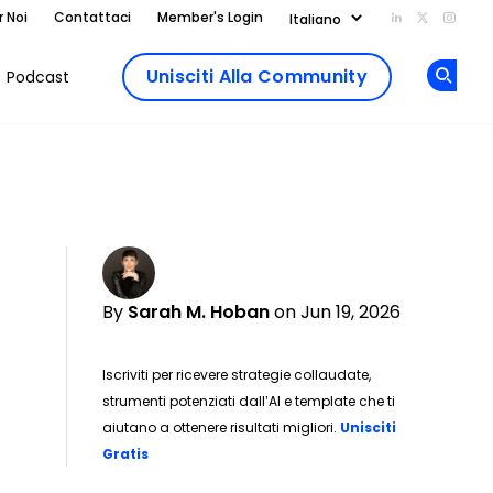
r Noi
Contattaci
Member's Login
Add us on Li
Follow us
Follo
Unisciti Alla Community
Podcast
Op
By
Sarah M. Hoban
on Jun 19, 2026
Iscriviti per ricevere strategie collaudate,
strumenti potenziati dall’AI e template che ti
aiutano a ottenere risultati migliori.
Unisciti
Opens new window
Gratis