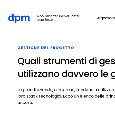
The Digital Project Manager
Work Smarter. Deliver Faster.
Argoment
Lead Better.
Skip to main content
GESTIONE DEL PROGETTO
Quali strumenti di ges
utilizzano davvero le
Le grandi aziende, o imprese, tendono a utilizzare
loro stack tecnologici. Ecco un elenco delle princi
ancora.