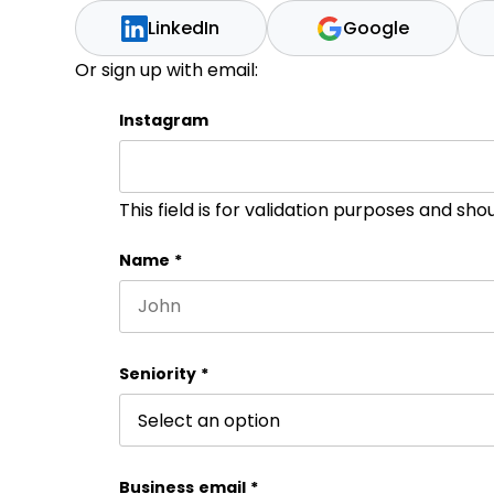
LinkedIn
Google
Or sign up with email:
Instagram
This field is for validation purposes and sh
Name
*
First name
Seniority
*
Business email
*