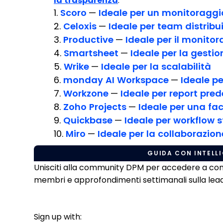
la trasparenza
.
1.
Scoro
—
Ideale per un monitoraggi
2.
Celoxis
—
Ideale per team distribuit
3.
Productive
—
Ideale per il monitor
4.
Smartsheet
—
Ideale per la gestio
5.
Wrike
—
Ideale per la scalabilità
6.
monday AI Workspace
—
Ideale pe
7.
Workzone
—
Ideale per report prede
8.
Zoho Projects
—
Ideale per una fac
9.
Quickbase
—
Ideale per workflow 
10.
Miro
—
Ideale per la collaborazion
GUIDA CON INTELLI
Unisciti alla community DPM per accedere a conten
membri e approfondimenti settimanali sulla leade
Sign up with: