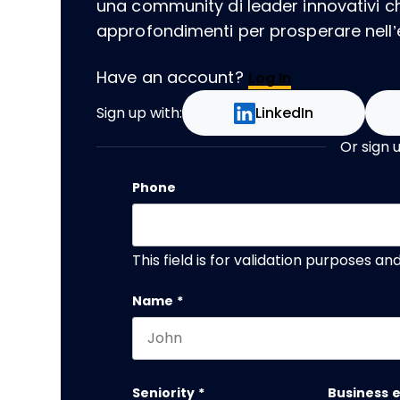
una community di leader innovativi 
approfondimenti per prosperare nell’er
Have an account?
Log In
Sign up with:
LinkedIn
Or sign 
Phone
This field is for validation purposes a
Name
*
First name
Seniority
*
Business 