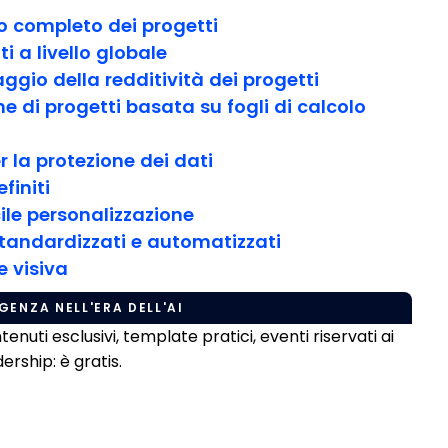
o completo dei progetti
i a livello globale
aggio della redditività dei progetti
ne di progetti basata su fogli di calcolo
r la protezione dei dati
finiti
ile personalizzazione
standardizzati e automatizzati
e visiva
GENZA NELL'ERA DELL'AI
uti esclusivi, template pratici, eventi riservati ai
rship: è gratis.