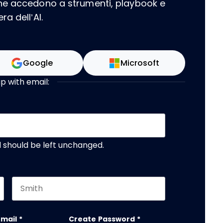
che accedono a strumenti, playbook e
a dell’AI.
Google
Microsoft
up with email:
nd should be left unchanged.
Last name
email
*
Create Password
*