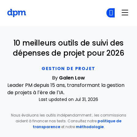
The Digital Project Manager
Re
Re
Skip to main content
10 meilleurs outils de suivi des
dépenses de projet pour 2026
GESTION DE PROJET
By
Galen Low
Leader PM depuis 15 ans, transformant la gestion
de projets à l’ère de l’IA.
Last updated on Jul 31, 2026
Nous évaluons les outils indépendamment ; les commissions
aident à financer nos tests. Consultez notre
politique de
transparence
et notre
méthodologie
.