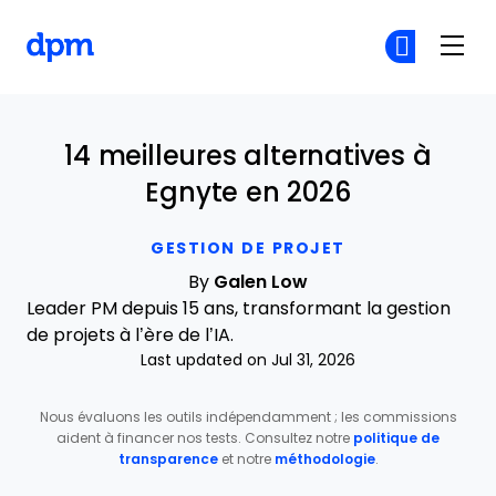
The Digital Project Manager
Re
Re
Skip to main content
14 meilleures alternatives à
Egnyte en 2026
GESTION DE PROJET
By
Galen Low
Leader PM depuis 15 ans, transformant la gestion
de projets à l’ère de l’IA.
Last updated on Jul 31, 2026
Nous évaluons les outils indépendamment ; les commissions
aident à financer nos tests. Consultez notre
politique de
transparence
et notre
méthodologie
.