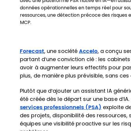
avec une plateforme PSA native en IA—en utilis
données opérationnelles en temps réel pour soute
ressources, une détection précoce des risques et 
MCP.
Forecast
, une société
Accelo
, a conçu ses
partant d’une conviction clé : les cabinet
avoir à augmenter leurs effectifs pour passe
plus, de manière plus prévisible, sans ces 
Plutôt que d’ajouter un assistant IA génér
été créée dès le départ sur une base d’IA
services professionnels (PSA)
exploite d
des projets, disponibilité des ressources,
équipes une visibilité proactive sur les ri