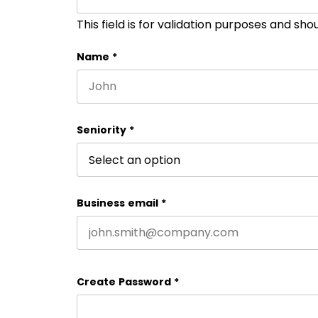
This field is for validation purposes and sh
Name
*
First name
Seniority
*
Business email
*
Create Password
*