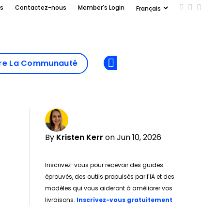
us
Contactez-nous
Member's Login
Add us on
Follow 
Follo
Add as
a
Rejoindre La
preferred
dre La Communauté
Opens new window
Communau
source
on
Google
By
Kristen Kerr
on Jun 10, 2026
Inscrivez-vous pour recevoir des guides
éprouvés, des outils propulsés par l’IA et des
modèles qui vous aideront à améliorer vos
Opens new w
livraisons.
Inscrivez-vous gratuitement