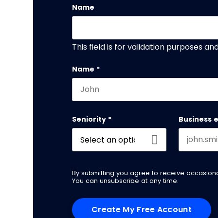
Name
This field is for validation purposes a
Name
*
First name
Seniority
*
Business 
By submitting you agree to receive occasio
You can unsubscribe at any time.