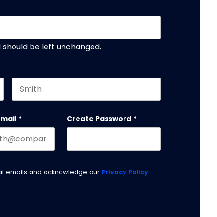
nd should be left unchanged.
Last name
email
*
Create Password
*
nal emails and acknowledge our
Privacy Policy
.