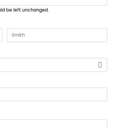
ould be left unchanged.
Last name