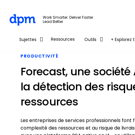
The Digital Project Manager
Work Smarter. Deliver Faster.
Lead Better.
Skip to main content
Ressources
Sujettes
Outils
+ Explorez t
PRODUCTIVITÉ
Forecast, une société 
la détection des risq
ressources
Les entreprises de services professionnels font 
complexité des ressources et au risque de livrais