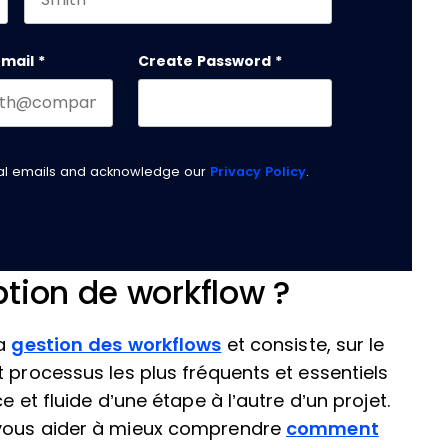
Last name
email
*
Create Password
*
nal emails and acknowledge our
Privacy Policy
.
tion de workflow ?
la
gestion des workflows
et consiste, sur le
 processus les plus fréquents et essentiels
e et fluide d’une étape à l’autre d’un projet.
vous aider à mieux comprendre
comment