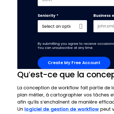
First name
Seniority
*
Business 
By submitting you agree to receive occasio
You can unsubscribe at any time.
Qu’est-ce que la concep
La conception de workflow fait partie de 
plan métier, à cartographier vos tâches et
afin qu’ils s’enchaînent de manière efficac
Un
logiciel de gestion de workflow
peut 