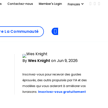
us
Contactez-nous
Member's Login
Add us on
Follow 
Follo
Add as
a
Rejoindre La
preferred
dre La Communauté
Opens new window
Communau
source
on
Google
By
Wes Knight
on Jun 9, 2026
Inscrivez-vous pour recevoir des guides
éprouvés, des outils propulsés par l’IA et des
modèles qui vous aideront à améliorer vos
Opens new w
livraisons.
Inscrivez-vous gratuitement