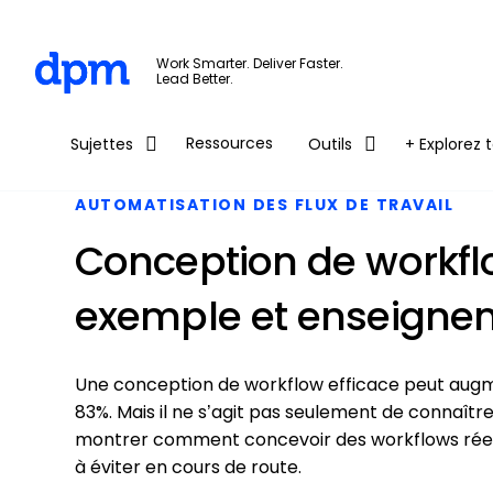
The Digital Project Manager
Work Smarter. Deliver Faster.
Lead Better.
Skip to main content
Ressources
Sujettes
Outils
+ Explorez t
AUTOMATISATION DES FLUX DE TRAVAIL
Conception de workfl
exemple et enseigne
Une conception de workflow efficace peut augm
83%. Mais il ne s’agit pas seulement de connaîtr
montrer comment concevoir des workflows réell
à éviter en cours de route.