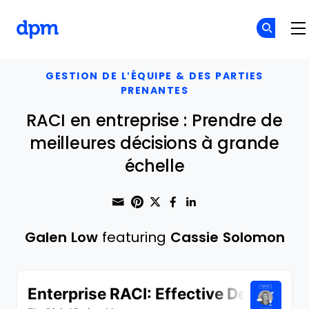
The Digital Project Manager
Skip to main content
GESTION DE L’ÉQUIPE & DES PARTIES
PRENANTES
RACI en entreprise : Prendre de
meilleures décisions à grande
échelle
Share through Email
Print this page
Share on Pinterest
Share on Twitter
Share on Faceboo
Share on Linke
Galen Low
featuring
Cassie Solomon