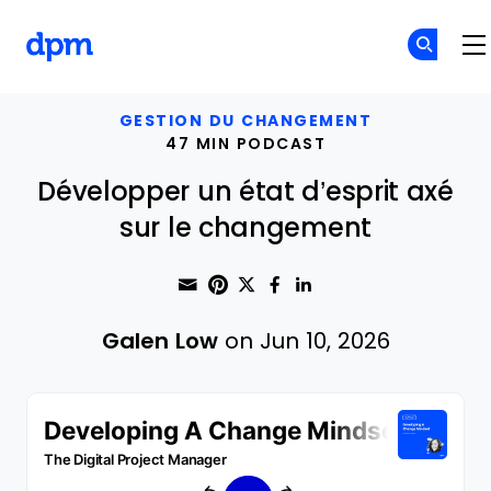
The Digital Project Manager
Skip to main content
GESTION DU CHANGEMENT
47 MIN PODCAST
Développer un état d’esprit axé
sur le changement
Share through Email
Print this page
Share on Pinterest
Share on Twitter
Share on Faceboo
Share on Linke
Galen Low
on Jun 10, 2026