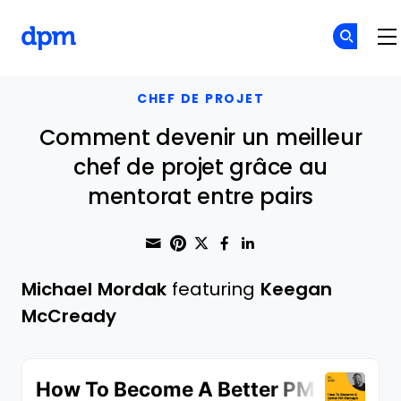
The Digital Project Manager
Skip to main content
CHEF DE PROJET
Comment devenir un meilleur
chef de projet grâce au
mentorat entre pairs
Share through Email
Print this page
Share on Pinterest
Share on Twitter
Share on Faceboo
Share on Linke
Michael Mordak
featuring
Keegan
McCready