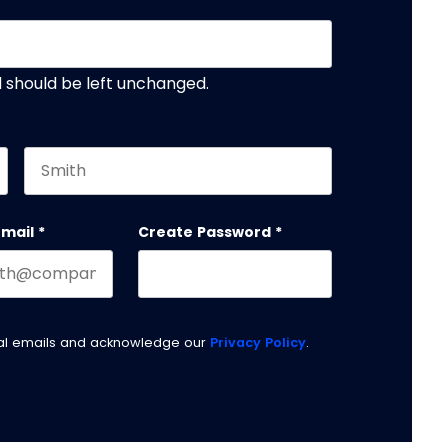
nd should be left unchanged.
Last name
email
*
Create Password
*
nal emails and acknowledge our
Privacy Policy
.