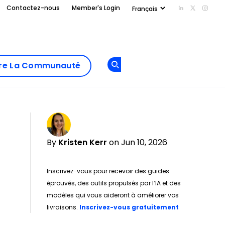
Contactez-nous
Member's Login
Add us on Li
Follow us
Follo
Add as
a
Rejoindre La
preferred
dre La Communauté
Opens new window
Communau
source
on
Google
By
Kristen Kerr
on Jun 10, 2026
Inscrivez-vous pour recevoir des guides
éprouvés, des outils propulsés par l’IA et des
modèles qui vous aideront à améliorer vos
Opens new w
livraisons.
Inscrivez-vous gratuitement