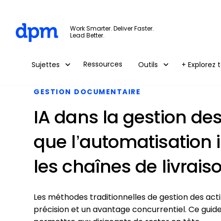
The Digital Project Manager
Work Smarter. Deliver Faster.
Lead Better.
Skip to main content
Ressources
Sujettes
Outils
+ Explorez t
GESTION DOCUMENTAIRE
IA dans la gestion de
que l’automatisation i
les chaînes de livrai
Les méthodes traditionnelles de gestion des actif
précision et un avantage concurrentiel. Ce guide