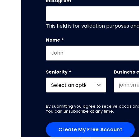
Instagram
This field is for validation purposes a
Name
*
First name
Seniority
*
Business 
By submitting you agree to receive occasio
You can unsubscribe at any time.