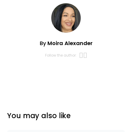
By
Moira Alexander
Opens new w
Opens new 
Follow the author:
You may also like