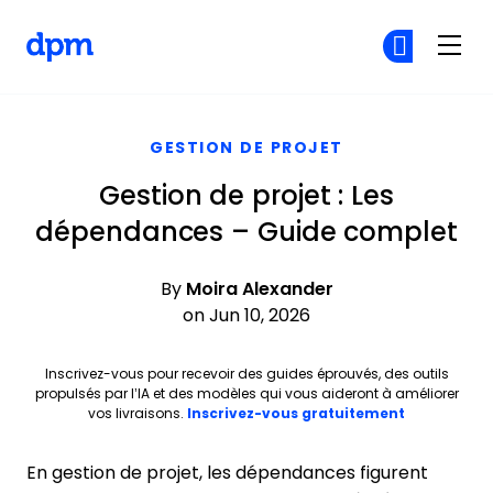
The Digital Project Manager
Re
Re
Skip to main content
GESTION DE PROJET
Gestion de projet : Les
dépendances – Guide complet
By
Moira Alexander
on Jun 10, 2026
Inscrivez-vous pour recevoir des guides éprouvés, des outils
propulsés par l’IA et des modèles qui vous aideront à améliorer
Opens new 
vos livraisons.
Inscrivez-vous gratuitement
En gestion de projet, les dépendances figurent