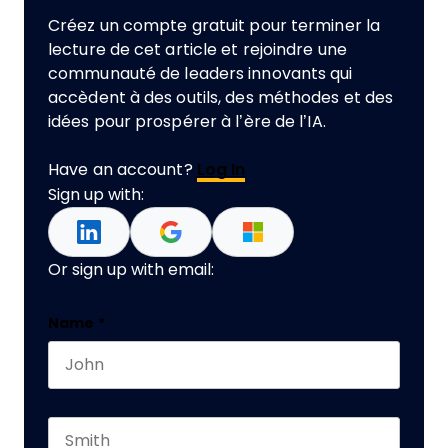
Créez un compte gratuit pour terminer la
lecture de cet article et rejoindre une
communauté de leaders innovants qui
accèdent à des outils, des méthodes et des
idées pour prospérer à l’ère de l’IA.
Have an account?
Log In
Sign up with:
Or sign up with email:
Comments
Name
*
First name
This field is for validation purposes and should 