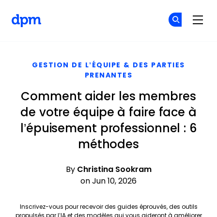
The Digital Project Manager
Re
Re
Skip to main content
GESTION DE L’ÉQUIPE & DES PARTIES
PRENANTES
Comment aider les membres
de votre équipe à faire face à
l’épuisement professionnel : 6
méthodes
By
Christina Sookram
on Jun 10, 2026
Inscrivez-vous pour recevoir des guides éprouvés, des outils
propulsés par l’IA et des modèles qui vous aideront à améliorer