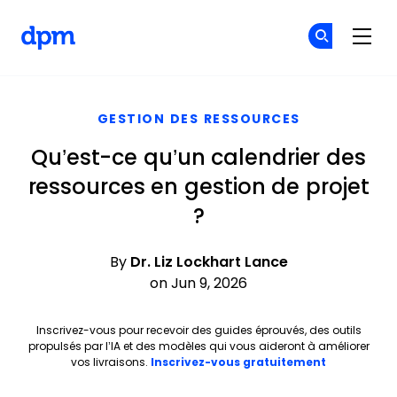
The Digital Project Manager
Re
Re
Skip to main content
GESTION DES RESSOURCES
Qu’est-ce qu’un calendrier des
ressources en gestion de projet
?
By
Dr. Liz Lockhart Lance
on Jun 9, 2026
Inscrivez-vous pour recevoir des guides éprouvés, des outils
propulsés par l’IA et des modèles qui vous aideront à améliorer
Opens new 
vos livraisons.
Inscrivez-vous gratuitement