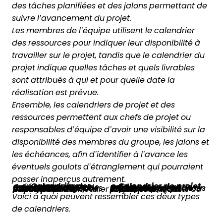
des tâches planifiées et des jalons permettant de
suivre l’avancement du projet.
Les membres de l’équipe utilisent le calendrier
des ressources pour indiquer leur disponibilité à
travailler sur le projet, tandis que le calendrier du
projet indique quelles tâches et quels livrables
sont attribués à qui et pour quelle date la
réalisation est prévue.
Ensemble, les calendriers de projet et des
ressources permettent aux chefs de projet ou
responsables d’équipe d’avoir une visibilité sur la
disponibilité des membres du groupe, les jalons et
les échéances, afin d’identifier à l’avance les
éventuels goulots d’étranglement qui pourraient
passer inaperçus autrement.
Calendrier des ressources
Calendrier de projet
Créé par
: Le chef de projet ou responsable des ressources
Créé par :
Le chef de projet
Informations principales
: Temps disponible, congés, vacances et absences
Informations principales
: Échéances et jalons du projet, selon le plan de projet
Utilisé pour
: Suivre la disponibilité des membres pour travailler sur les tâches
Utilisé pour
: Suivre l’avancement des tâches et des jalons du projet
Voici à quoi peuvent ressembler ces deux types
de calendriers.