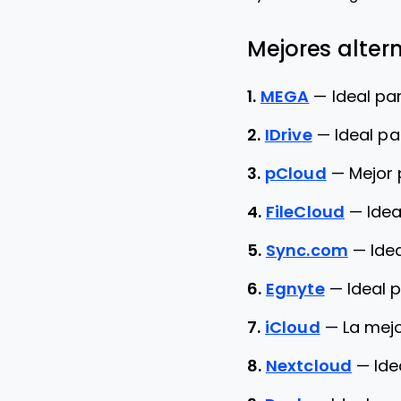
Mejores alter
1.
MEGA
—
Ideal p
2.
IDrive
—
Ideal pa
3.
pCloud
—
Mejor
4.
FileCloud
—
Ide
5.
Sync.com
—
Ide
6.
Egnyte
—
Ideal 
7.
iCloud
—
La mejo
8.
Nextcloud
—
Ide