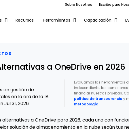
Sobre Nosotros
Escribe para Nos
Recursos
E
s
Herramientas
Capacitación
CTOS
Alternativas a OneDrive en 2026
Evaluamos las herramientas d
independiente; las comisione
os en gestión de
financiar nuestras pruebas. Co
ales en la era de la IA.
política de transparencia
y n
 Jul 31, 2026
metodología
.
es alternativas a OneDrive para 2026, cada una con funci
mejor solución de almacenamiento en la nube según tus n