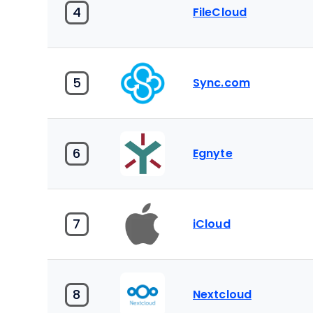
4
FileCloud
5
Sync.com
6
Egnyte
7
iCloud
8
Nextcloud