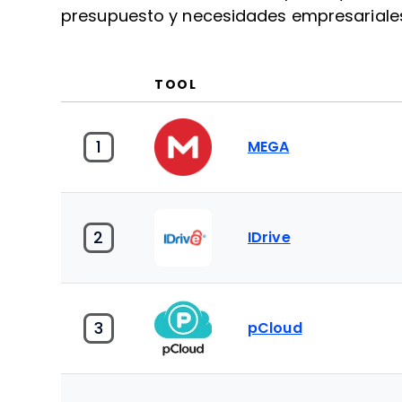
presupuesto y necesidades empresariale
TOOL
1
MEGA
2
IDrive
3
pCloud