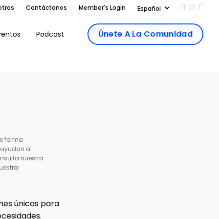
otros
Contáctanos
Member's Login
Add us on
Follow 
Follo
Únete A La Comunidad
ventos
Podcast
e forma
s ayudan a
nsulta nuestra
uestra
ones únicas para
ecesidades.