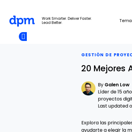
The Digital Project Manager
Work Smarter. Deliver Faster.
Tema
Lead Better.
Add as
a
Únete A La
preferred
Skip to main content
Opens new window
Comunidad
source
on
Google
GESTIÓN DE PROYE
20 Mejores 
By
Galen Low
Líder de 15 añ
proyectos digit
Last updated on
Explora las principal
ayudarte a elegir la 