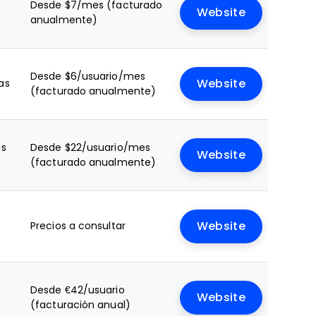
Desde $7/mes (facturado
Website
anualmente)
Desde $6/usuario/mes
as
Website
(facturado anualmente)
as
Desde $22/usuario/mes
Website
e
(facturado anualmente)
Precios a consultar
Website
Desde €42/usuario
Website
(facturación anual)