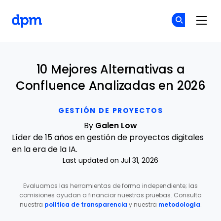
The Digital Project Manager
Ún
Ún
Skip to main content
10 Mejores Alternativas a
Confluence Analizadas en 2026
GESTIÓN DE PROYECTOS
By
Galen Low
Líder de 15 años en gestión de proyectos digitales
en la era de la IA.
Last updated on Jul 31, 2026
Evaluamos las herramientas de forma independiente; las
comisiones ayudan a financiar nuestras pruebas. Consulta
nuestra
política de transparencia
y nuestra
metodología
.