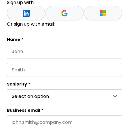
Sign up with:
Or sign up with email:
URL
Name
*
First name
Este campo es un campo de validación y debe que
Last name
Seniority
*
Business email
*