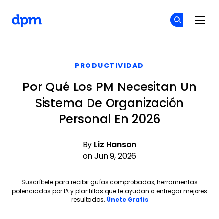
The Digital Project Manager
Ún
Ún
Skip to main content
PRODUCTIVIDAD
Por Qué Los PM Necesitan Un
Sistema De Organización
Personal En 2026
By
Liz Hanson
on Jun 9, 2026
Suscríbete para recibir guías comprobadas, herramientas
potenciadas por IA y plantillas que te ayudan a entregar mejores
Opens new window
resultados.
Únete Gratis