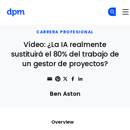
The Digital Project Manager
Skip to main content
CARRERA PROFESIONAL
Vídeo: ¿La IA realmente
sustituirá el 80% del trabajo de
un gestor de proyectos?
Share through Email
Print this page
Share on Pinterest
Share on Twitter
Share on Faceboo
Share on Linke
Ben Aston
Overview