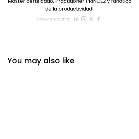
Master certificado, Practitioner PRINCE2 y fanático
de la productividad!
Opens new win
Opens new w
Opens new
Opens ne
Follow the author:
Opens new wind
You may also like