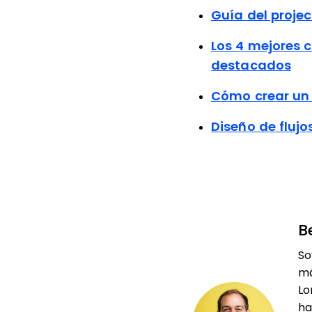
Guía del proje
Los 4 mejores 
destacados
Cómo crear un 
Diseño de flujo
B
So
má
Lo
ha