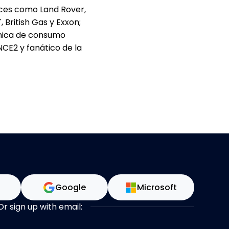
ices como Land Rover,
British Gas y Exxon;
ónica de consumo
NCE2 y fanático de la
n
Google
Microsoft
Or sign up with email: