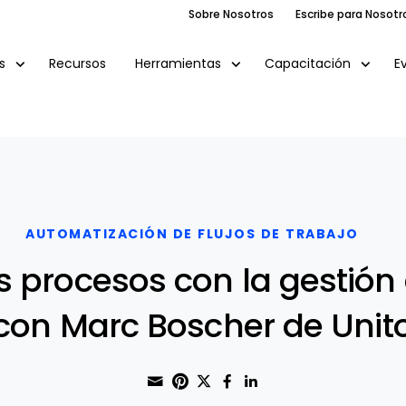
Sobre Nosotros
Escribe para Nosotr
Recursos
E
s
Herramientas
Capacitación
AUTOMATIZACIÓN DE FLUJOS DE TRABAJO
 procesos con la gestión d
con Marc Boscher de Unit
Share through Email
Print this page
Share on Pinterest
Share on Twitter
Share on Faceboo
Share on Linke