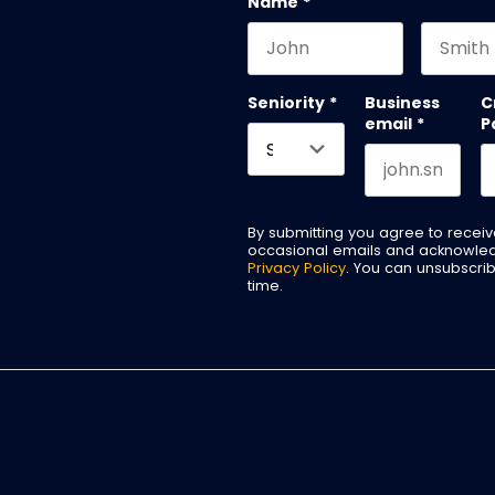
Name
*
First name
Last na
Seniority
*
Business
C
email
*
P
By submitting you agree to recei
occasional emails and acknowle
Privacy Policy
. You can unsubscri
time.