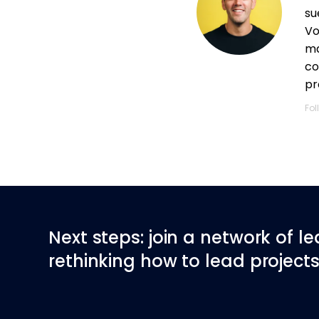
su
Vo
ma
co
pr
Fol
Next steps: join a network of l
rethinking how to lead projects 