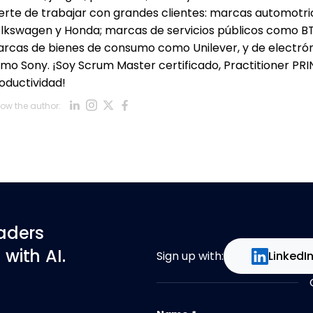
erte de trabajar con grandes clientes: marcas automotr
lkswagen y Honda; marcas de servicios públicos como BT, 
rcas de bienes de consumo como Unilever, y de electr
mo Sony. ¡Soy Scrum Master certificado, Practitioner PRI
oductividad!
Opens new window
Opens new window
Opens new window
Opens new window
low the author:
Opens new window
eaders
with AI.
Sign up with:
LinkedI