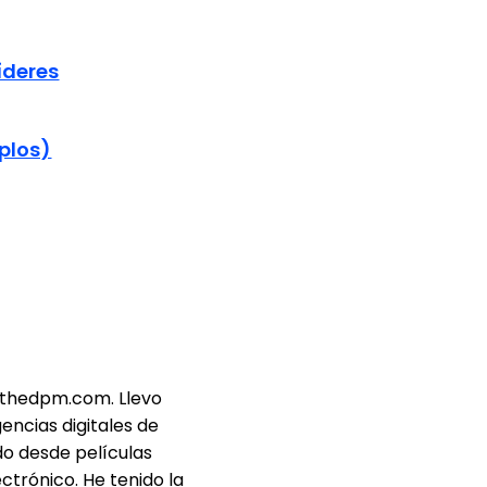
íderes
plos)
e thedpm.com. Llevo
encias digitales de
o desde películas
ctrónico. He tenido la