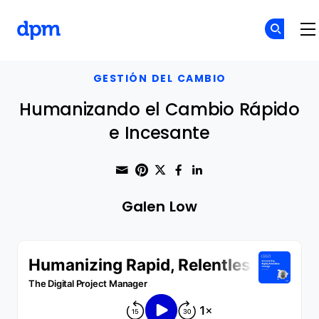
The Digital Project Manager
Skip to main content
GESTIÓN DEL CAMBIO
Humanizando el Cambio Rápido
e Incesante
Share through Email
Print this page
Share on Pinterest
Share on Twitter
Share on Faceboo
Share on Linke
Galen Low