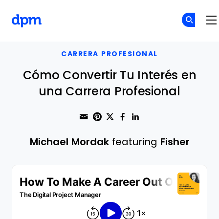
The Digital Project Manager
Skip to main content
CARRERA PROFESIONAL
Cómo Convertir Tu Interés en
una Carrera Profesional
Share through Email
Print this page
Share on Pinterest
Share on Twitter
Share on Faceboo
Share on Linke
Michael Mordak
featuring
Fisher