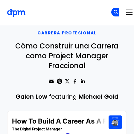
The Digital Project Manager
Skip to main content
CARRERA PROFESIONAL
Cómo Construir una Carrera
como Project Manager
Fraccional
Share through Email
Print this page
Share on Pinterest
Share on Twitter
Share on Faceboo
Share on Linke
Galen Low
featuring
Michael Gold