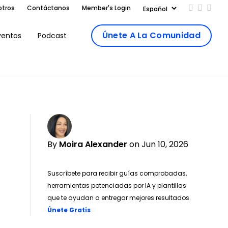
otros
Contáctanos
Member's Login
Add us on
Follow 
Follo
Únete A La Comunidad
ventos
Podcast
By
Moira Alexander
on Jun 10, 2026
Suscríbete para recibir guías comprobadas,
herramientas potenciadas por IA y plantillas
que te ayudan a entregar mejores resultados.
Opens new window
Únete Gratis