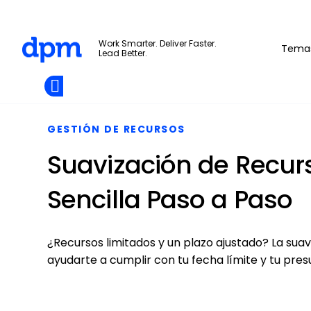
The Digital Project Manager
Work Smarter. Deliver Faster.
Tema
Lead Better.
Add as
a
Únete A La
preferred
Skip to main content
Opens new window
Comunidad
source
on
Google
GESTIÓN DE RECURSOS
Suavización de Recurs
Sencilla Paso a Paso
¿Recursos limitados y un plazo ajustado? La sua
ayudarte a cumplir con tu fecha límite y tu presu