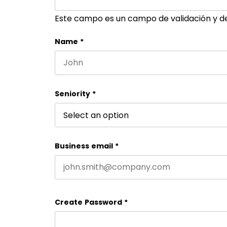
Este campo es un campo de validación y d
Name
*
First name
Seniority
*
Business email
*
Create Password
*