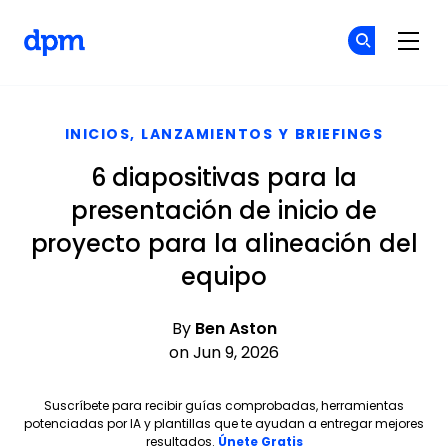
The Digital Project Manager
Ún
Ún
Skip to main content
INICIOS, LANZAMIENTOS Y BRIEFINGS
6 diapositivas para la
presentación de inicio de
proyecto para la alineación del
equipo
By
Ben Aston
on Jun 9, 2026
Suscríbete para recibir guías comprobadas, herramientas
potenciadas por IA y plantillas que te ayudan a entregar mejores
Opens new window
resultados.
Únete Gratis