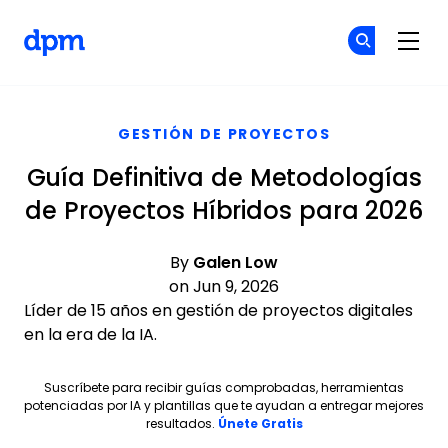
The Digital Project Manager
Ún
Ún
Skip to main content
GESTIÓN DE PROYECTOS
Guía Definitiva de Metodologías
de Proyectos Híbridos para 2026
By
Galen Low
on Jun 9, 2026
Líder de 15 años en gestión de proyectos digitales
en la era de la IA.
Suscríbete para recibir guías comprobadas, herramientas
potenciadas por IA y plantillas que te ayudan a entregar mejores
Opens new window
resultados.
Únete Gratis