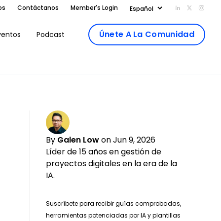
os
Contáctanos
Member's Login
Add us on Li
Follow us
Follo
Únete A La Comunidad
ventos
Podcast
By
Galen Low
on Jun 9, 2026
Líder de 15 años en gestión de
proyectos digitales en la era de la
IA.
Suscríbete para recibir guías comprobadas,
herramientas potenciadas por IA y plantillas