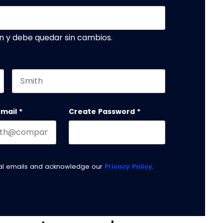
n y debe quedar sin cambios.
Last name
email
*
Create Password
*
nal emails and acknowledge our
Privacy Policy
.