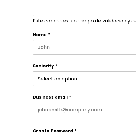
Este campo es un campo de validación y d
Name
*
First name
Seniority
*
Business email
*
Create Password
*