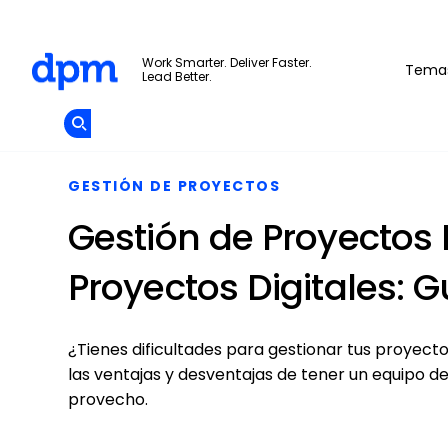
The Digital Project Manager
Work Smarter. Deliver Faster.
Tema
Lead Better.
Add as
a
Únete A La
preferred
Skip to main content
Opens new window
Comunidad
source
on
Google
GESTIÓN DE PROYECTOS
Gestión de Proyectos
Proyectos Digitales: G
¿Tienes dificultades para gestionar tus proyecto
las ventajas y desventajas de tener un equipo 
provecho.