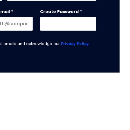
Last name
email
*
Create Password
*
nal emails and acknowledge our
Privacy Policy
.