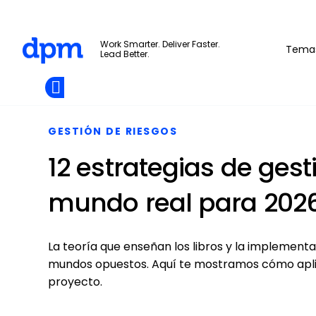
The Digital Project Manager
Work Smarter. Deliver Faster.
Tema
Lead Better.
Add as
a
Únete A La
preferred
Skip to main content
Opens new window
Comunidad
source
on
Google
GESTIÓN DE RIESGOS
12 estrategias de gest
mundo real para 202
La teoría que enseñan los libros y la implementa
mundos opuestos. Aquí te mostramos cómo aplicar
proyecto.