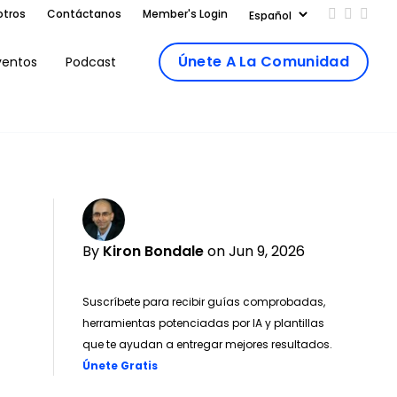
otros
Contáctanos
Member's Login
Add us on
Follow 
Follo
Únete A La Comunidad
ventos
Podcast
By
Kiron Bondale
on Jun 9, 2026
Suscríbete para recibir guías comprobadas,
herramientas potenciadas por IA y plantillas
que te ayudan a entregar mejores resultados.
Opens new window
Únete Gratis