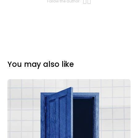
Opens new w
Opens new 
Follow the author:
You may also like