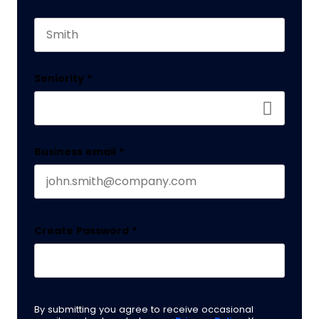
First name
Este campo es un campo de validación y debe q
Last name
Seniority
*
Business email
*
Create Password
*
By submitting you agree to receive occasional