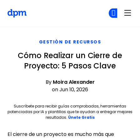
The Digital Project Manager
Ún
Ún
Skip to main content
GESTIÓN DE RECURSOS
Cómo Realizar un Cierre de
Proyecto: 5 Pasos Clave
By
Moira Alexander
on Jun 10, 2026
Suscríbete para recibir guías comprobadas, herramientas
potenciadas por IA y plantillas que te ayudan a entregar mejores
Opens new window
resultados.
Únete Gratis
El cierre de un proyecto es mucho más que