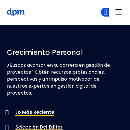
The Digital Project Manager
Ún
Ún
Skip to main content
Crecimiento Personal
¿Buscas avanzar en tu carrera en gestión de
proyectos? Obtén recursos profesionales,
perspectivas y un impulso motivador de
nuestros expertos en gestión digital de
proyectos.
Lo Más Reciente
Selección Del Editor