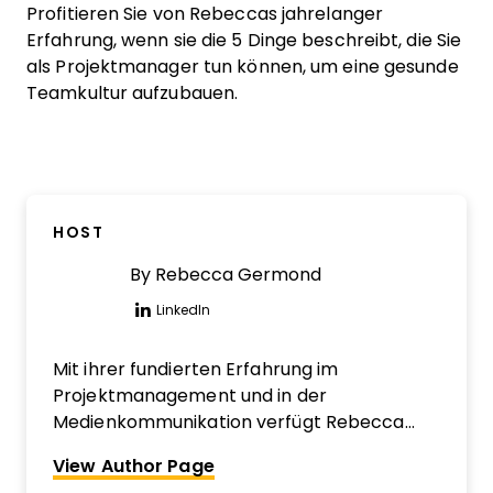
Profitieren Sie von Rebeccas jahrelanger
Erfahrung, wenn sie die 5 Dinge beschreibt, die Sie
als Projektmanager tun können, um eine gesunde
Teamkultur aufzubauen.
HOST
By
Rebecca Germond
LinkedIn
Opens new window
Mit ihrer fundierten Erfahrung im
Projektmanagement und in der
Medienkommunikation verfügt Rebecca
über umfangreiche Kenntnisse im Umgang
View Author Page
mit interaktiven Ereignissen und digitalen