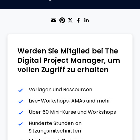
Share through Email
Print this page
Share on Pinterest
Share on Twitter
Share on Faceboo
Share on Linke
Werden Sie Mitglied bei The
Digital Project Manager, um
vollen Zugriff zu erhalten
Vorlagen und Ressourcen
Live-Workshops, AMAs und mehr
Über 60 Mini-Kurse und Workshops
Hunderte Stunden an
Sitzungsmitschnitten