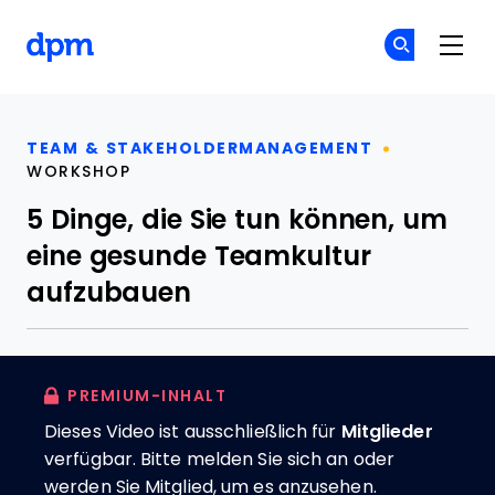
The Digital Project Manager
Co
Co
Skip to main content
TEAM & STAKEHOLDERMANAGEMENT
WORKSHOP
5 Dinge, die Sie tun können, um
eine gesunde Teamkultur
aufzubauen
PREMIUM-INHALT
Dieses Video ist ausschließlich für
Mitglieder
verfügbar. Bitte melden Sie sich an oder
werden Sie Mitglied, um es anzusehen.