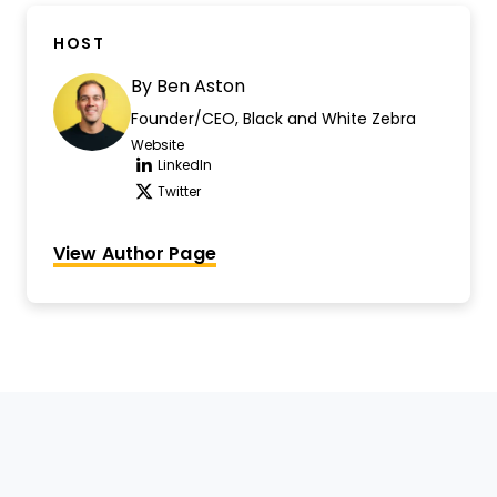
HOST
By
Ben Aston
Founder/CEO, Black and White Zebra
Website
Opens new window
LinkedIn
Opens new window
Twitter
Opens new window
View Author Page