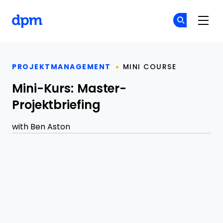
The Digital Project Manager
Co
Co
Skip to main content
PROJEKTMANAGEMENT
MINI COURSE
Mini-Kurs: Master-
Projektbriefing
with
Ben Aston