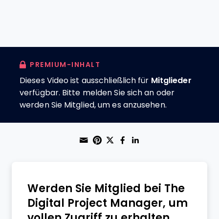
PREMIUM-INHALT
Dieses Video ist ausschließlich für
Mitglieder
verfügbar. Bitte melden Sie sich an oder
werden Sie Mitglied, um es anzusehen.
Share through Email
Print this page
Share on Pinterest
Share on Twitter
Share on Faceboo
Share on Linke
Werden Sie Mitglied bei The
Digital Project Manager, um
vollen Zugriff zu erhalten