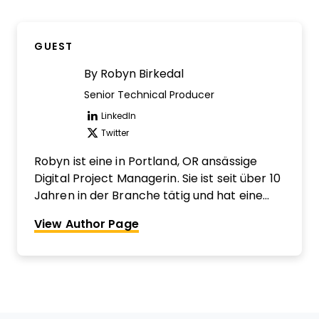
GUEST
By
Robyn Birkedal
Senior Technical Producer
LinkedIn
Opens new window
Twitter
Opens new window
Robyn ist eine in Portland, OR ansässige
Digital Project Managerin. Sie ist seit über 10
Jahren in der Branche tätig und hat eine
breite Palette digitaler Projekte betreut,
View Author Page
darunter Websites, Produkt-UX/UI, digitale
Erlebnisse, Social Media und sogar einen
nationalen Fernsehspot.