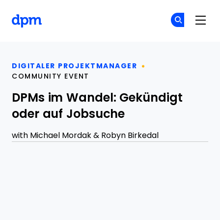
The Digital Project Manager
Co
Co
Skip to main content
DIGITALER PROJEKTMANAGER
COMMUNITY EVENT
DPMs im Wandel: Gekündigt
oder auf Jobsuche
with
Michael Mordak
&
Robyn Birkedal