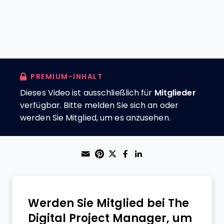
PREMIUM-INHALT
Dieses Video ist ausschließlich für
Mitglieder
verfügbar. Bitte melden Sie sich an oder
werden Sie Mitglied, um es anzusehen.
Share through Email
Print this page
Share on Pinterest
Share on Twitter
Share on Faceboo
Share on Linke
Werden Sie Mitglied bei The
Digital Project Manager, um