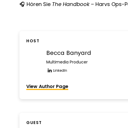
🎧
Hören Sie
The Handbook
– Harvs Ops-P
HOST
Becca Banyard
Multimedia Producer
LinkedIn
Opens new window
View Author Page
GUEST