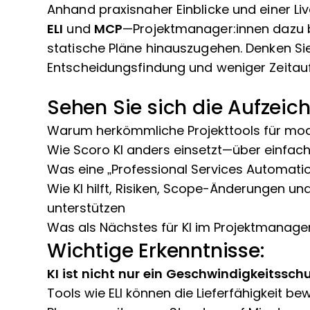
Anhand praxisnaher Einblicke und einer L
ELI
und
MCP
—Projektmanager:innen dazu b
statische Pläne hinauszugehen. Denken Sie
Entscheidungsfindung und weniger Zeitauf
Sehen Sie sich die Aufzeic
Warum herkömmliche Projekttools für mo
Wie Scoro KI anders einsetzt—über einfach
Was eine „Professional Services Automatio
Wie KI hilft, Risiken, Scope-Änderungen 
unterstützen
Was als Nächstes für KI im Projektmana
Wichtige Erkenntnisse:
KI ist nicht nur ein Geschwindigkeitssch
Tools wie ELI können die Lieferfähigkeit b