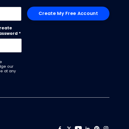
me
reate
assword
*
ve
dge our
be at any