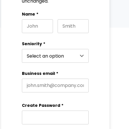
unchanged.
Name
*
First name
Last name
Seniority
*
Business email
*
Create Password
*