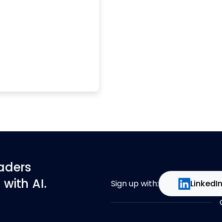
eaders
with AI.
Sign up with:
LinkedI