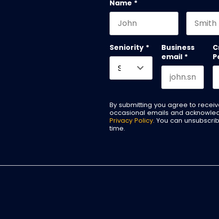
Name
*
First name
Last na
Seniority
*
Business
C
email
*
P
By submitting you agree to recei
occasional emails and acknowle
Privacy Policy
. You can unsubscri
time.