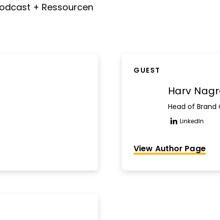
odcast + Ressourcen
GUEST
Harv Nag
Head of Brand
LinkedIn
Opens n
View Author Page