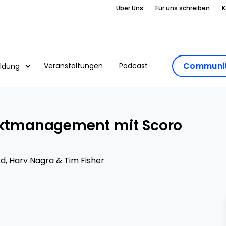
Über Uns
Für uns schreiben
K
Communit
Veranstaltungen
Podcast
ildung
jektmanagement mit Scoro
rd
,
Harv Nagra
&
Tim Fisher