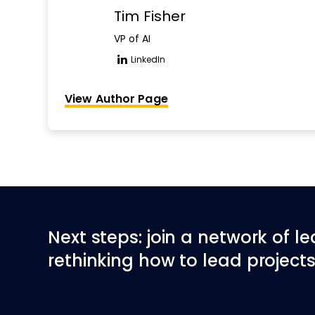
Tim Fisher
VP of AI
LinkedIn
Opens new window
View Author Page
Next steps: join a network of l
rethinking how to lead projects 