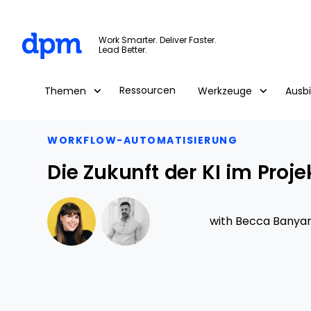
The Digital Project Manager
Work Smarter. Deliver Faster.
Lead Better.
Skip to main content
Ressourcen
Themen
Werkzeuge
Ausb
WORKFLOW-AUTOMATISIERUNG
Die Zukunft der KI im Pro
with
Becca Banya