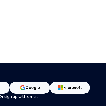
n
Google
Microsoft
Or sign up with email: