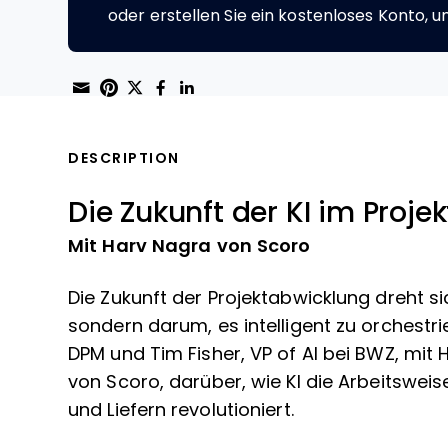
oder erstellen Sie ein kostenloses Konto, u
Share through Email
Print this page
Share on Pinterest
Share on Twitter
Share on Facebook
Share on LinkedIn
DESCRIPTION
Die Zukunft der KI im Pro
Mit Harv Nagra von Scoro
Die Zukunft der Projektabwicklung dreht s
sondern darum, es intelligent zu orchestr
DPM und Tim Fisher, VP of AI bei BWZ, mit 
von Scoro, darüber, wie KI die Arbeitswe
und Liefern revolutioniert.