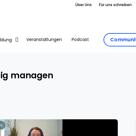
Über Uns
Für uns schreiben
Communit
Veranstaltungen
Podcast
ildung
itig managen