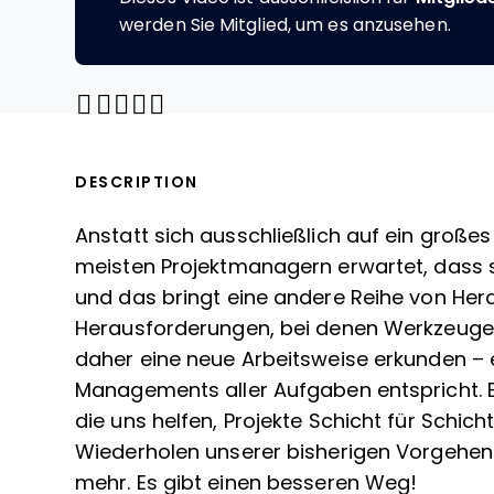
werden Sie Mitglied, um es anzusehen.
Share through Email
Print this page
Share on Pinterest
Share on Twitter
Share on Facebook
Share on LinkedIn
DESCRIPTION
Anstatt sich ausschließlich auf ein großes
meisten Projektmanagern erwartet, dass si
und das bringt eine andere Reihe von Her
Herausforderungen, bei denen Werkzeuge 
daher eine neue Arbeitsweise erkunden – e
Managements aller Aufgaben entspricht. Es
die uns helfen, Projekte Schicht für Schic
Wiederholen unserer bisherigen Vorgehensw
mehr. Es gibt einen besseren Weg!