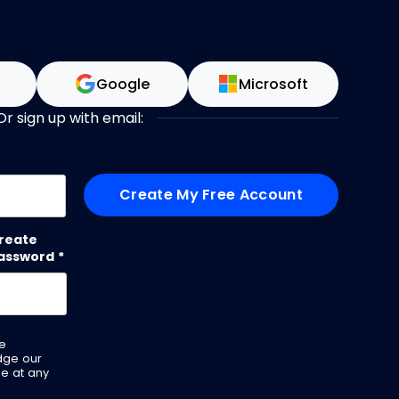
n
Google
Microsoft
Or sign up with email:
me
reate
assword
*
ve
dge our
be at any