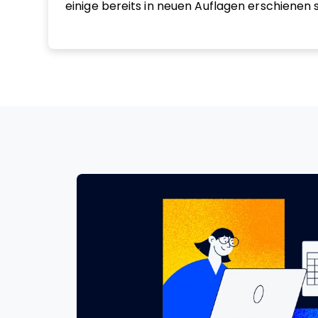
einige bereits in neuen Auflagen erschienen s
Success: Project Management in the Real Wor
der Shortlist für den Managementbuchpreis
dem Mentoring, Training und Schreiben spric
Veranstaltungen auf der ganzen Welt – häufig
Online-Sessions, aber auch persönlich – zu
Einbindung der Stakeholder, Karriere im P
Produktivität. Sie hat unter anderem für das
IPMA Young Crew sowie als Gastdozentin an U
Großbritannien, den USA und Belgien gesproc
sich zudem in verschiedenen weiteren Initiati
ihrer Mitarbeit im Beirat des RISE-Programm
Seen“ an der Liverpool John Moores Universi
Kontakt aufnehmen über Elizabeths Webseite
harrin.com/ Den Blog finden Sie unter
https://rebelsguidetopm.com/