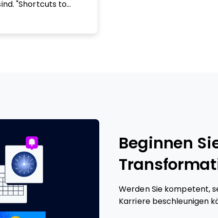
ind. "Shortcuts to
ld" stand 2014 auf
 des Jahres. Neben
ht Elizabeth bei
 in interaktiven
 den Themen
rojektmanagement und
 APM und das PMI, die
niversitäten in
hen. Sie engagiert
ven, einschließlich
s „Being Lean and
Beginnen Sie
ty. Mehr erfahren und
: https://elizabeth-
Transformat
Werden Sie kompetent, sel
Karriere beschleunigen k