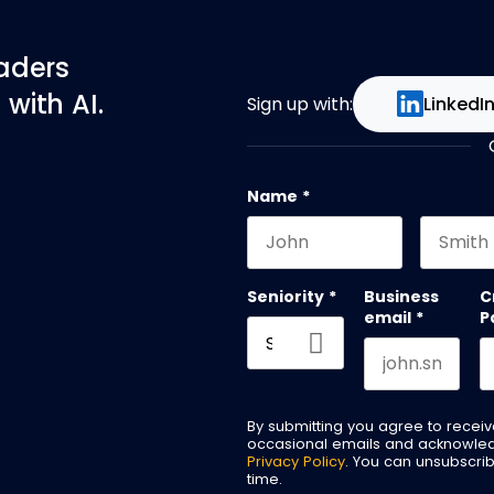
eaders
with AI.
Sign up with:
LinkedI
Name
*
First name
Last na
Seniority
*
Business
C
email
*
P
By submitting you agree to recei
occasional emails and acknowle
Privacy Policy
. You can unsubscri
time.