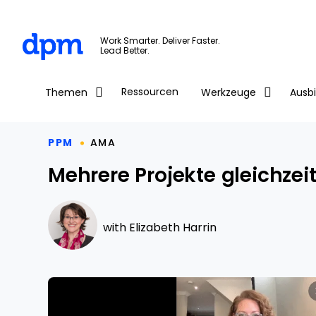
The Digital Project Manager
Work Smarter. Deliver Faster.
Lead Better.
Skip to main content
Ressourcen
Themen
Werkzeuge
Ausb
PPM
AMA
Mehrere Projekte gleichze
with
Elizabeth Harrin