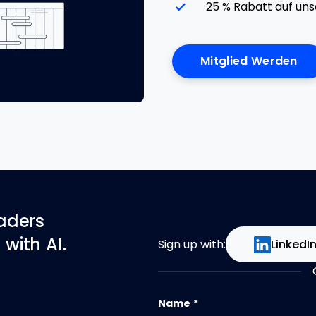
25 % Rabatt auf un
Mitglied Werden
eaders
with AI.
Sign up with:
LinkedI
Name
*