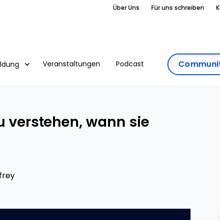
Über Uns
Für uns schreiben
K
Communit
Veranstaltungen
Podcast
ildung
u verstehen, wann sie
frey