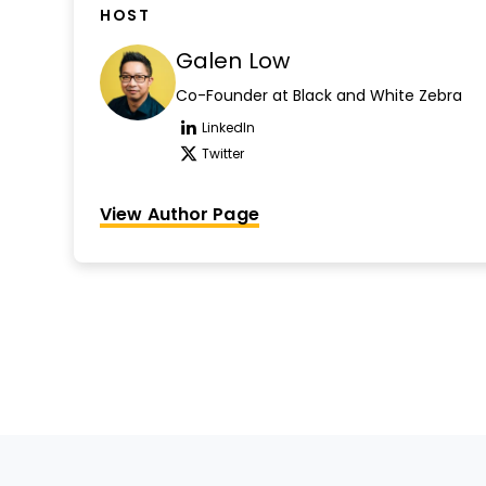
HOST
Galen Low
Co-Founder at Black and White Zebra
LinkedIn
Opens new window
Twitter
Opens new window
View Author Page