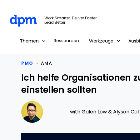
The Digital Project Manager
Work Smarter. Deliver Faster.
Lead Better.
Skip to main content
Ressourcen
Themen
Werkzeuge
Ausb
PMO
AMA
Ich helfe Organisationen z
einstellen sollten
with
Galen Low
&
Alyson Caf