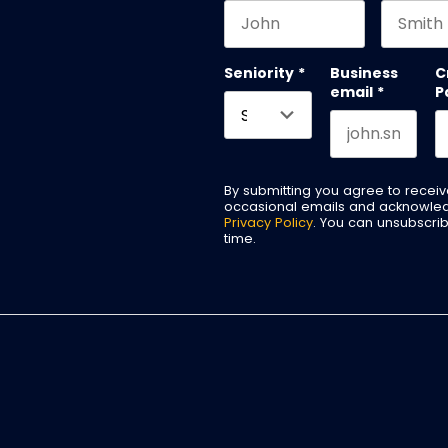
First name
Last na
Seniority
*
Business
C
email
*
P
By submitting you agree to recei
occasional emails and acknowle
Privacy Policy
. You can unsubscri
time.