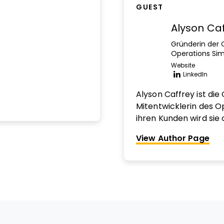
GUEST
Alyson Caf
Gründerin der 
Operations Si
Website
Opens n
LinkedIn
Opens n
Alyson Caffrey ist di
Mitentwicklerin des O
ihren Kunden wird sie o
Dinge erledigt bekomm
View Author Page
Back-End-Abläufe zah
und kreativen Agentur
viele wachstumsstark
Erfolge klar struktur
bringen können. Sie u
haben es sich zur Au
Wachstum, besserem 