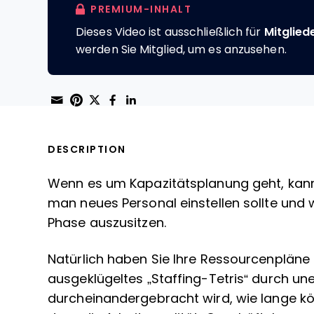
PREMIUM-INHALT
Dieses Video ist ausschließlich für
Mitglied
werden Sie Mitglied, um es anzusehen.
Share through Email
Print this page
Share on Pinterest
Share on Twitter
Share on Facebook
Share on LinkedIn
DESCRIPTION
Wenn es um Kapazitätsplanung geht, kann
man neues Personal einstellen sollte und 
Phase auszusitzen.
Natürlich haben Sie Ihre Ressourcenpläne 
ausgeklügeltes „Staffing-Tetris“ durch un
durcheinandergebracht wird, wie lange k