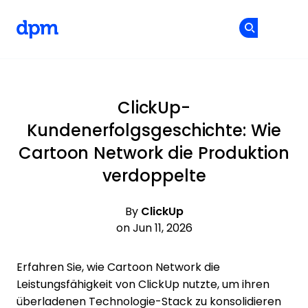
The Digital Project Manager
Co
Co
Skip to main content
ClickUp-
Kundenerfolgsgeschichte: Wie
Cartoon Network die Produktion
verdoppelte
By
ClickUp
on Jun 11, 2026
Erfahren Sie, wie Cartoon Network die
Leistungsfähigkeit von ClickUp nutzte, um ihren
überladenen Technologie-Stack zu konsolidieren