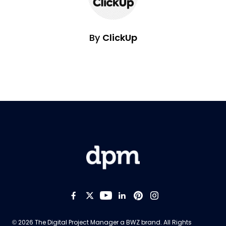
By
ClickUp
Like us on Facebook
Follow us on Twitter
Follow us on YouTub
Add us on LinkedI
Follow us on Pi
Follow us on
Opens new window
© 2026 The Digital Project Manager a
BWZ
brand. All Rights