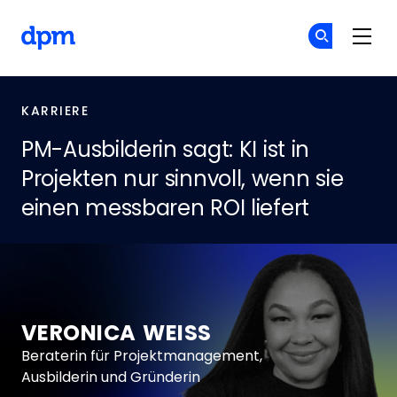
Skip to main content
The Digital Project Manager
Co
Co
KARRIERE
PM-Ausbilderin sagt: KI ist in
Projekten nur sinnvoll, wenn sie
einen messbaren ROI liefert
VERONICA WEISS
Beraterin für Projektmanagement,
Ausbilderin und Gründerin