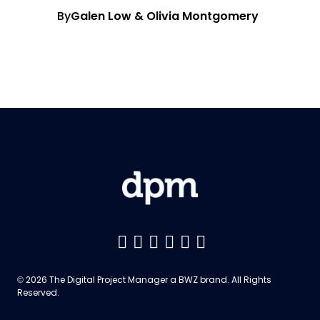
By
Galen Low & Olivia Montgomery
Like us on Facebook
Follow us on Twitter
Follow us on YouTu
Add us on LinkedI
Follow us on Pin
Follow us on 
Opens new window
© 2026 The Digital Project Manager a
BWZ
brand. All Rights
Reserved.