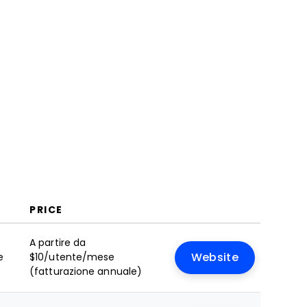
PRICE
A partire da
e
$10/utente/mese
Website
(fatturazione annuale)