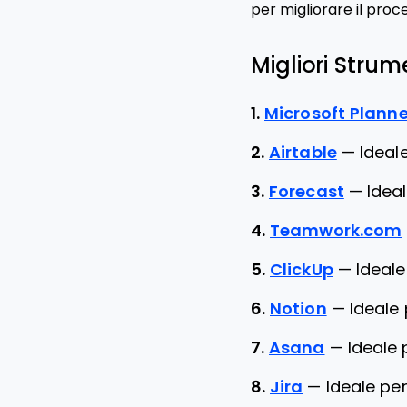
per migliorare il proc
Migliori Strume
1.
Microsoft Planne
2.
Airtable
—
Ideal
3.
Forecast
—
Ideal
4.
Teamwork.com
5.
ClickUp
—
Ideale
6.
Notion
—
Ideale 
7.
Asana
—
Ideale 
8.
Jira
—
Ideale pe