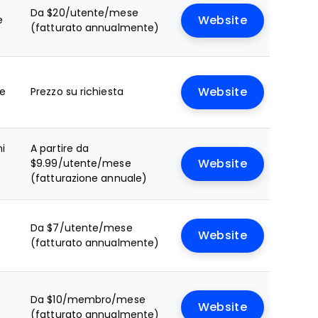
Da $20/utente/mese
e
Website
(fatturato annualmente)
le
Prezzo su richiesta
Website
ni
A partire da
$9.99/utente/mese
Website
(fatturazione annuale)
Da $7/utente/mese
Website
(fatturato annualmente)
Da $10/membro/mese
Website
(fatturato annualmente)