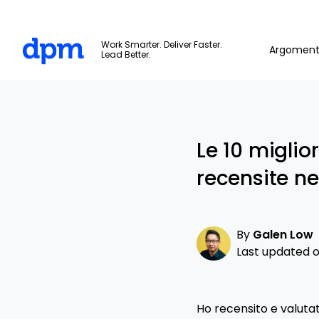
The Digital Project Manager
Work Smarter. Deliver Faster.
Argoment
Lead Better.
Skip to main content
Le 10 miglior
recensite ne
By
Galen Low
Last updated on
Ho recensito e valutato