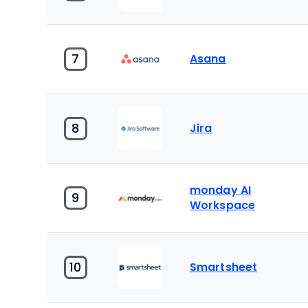
7
Asana
8
Jira
monday AI
9
Workspace
10
Smartsheet