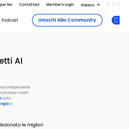
 per Noi
Contattaci
Member's Login
Add us on
Follow 
Follo
Unisciti Alla Community
Podcast
Op
tti AI
odo indipendente
nanziare i nostri
a
sulla
ogia
o
lezionato le migliori