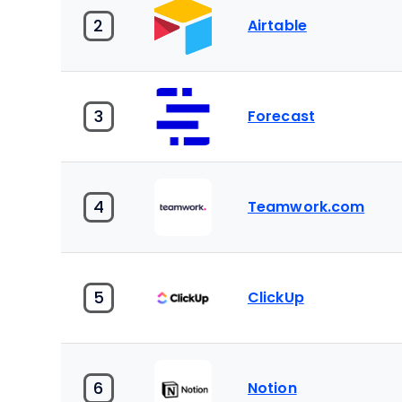
2
Airtable
3
Forecast
4
Teamwork.com
5
ClickUp
6
Notion