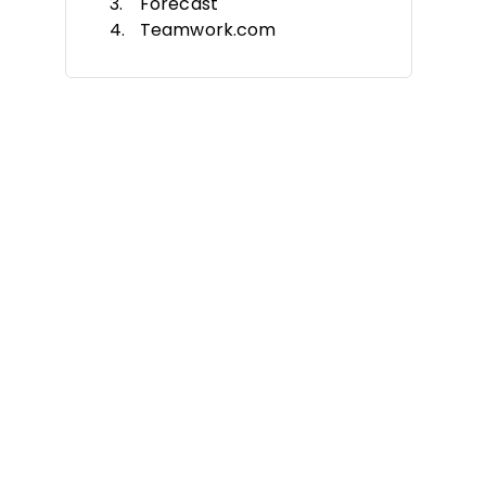
Forecast
Teamwork.com
ClickUp
Notion
Asana
Jira
monday AI Workspace
Smartsheet
Altre piattaforme di analisi dei
progetti AI
Criteri di selezione
Come scegliere
Cosa sono le piattaforme di
analisi dei progetti AI?
Funzionalità
Vantaggi
Costi e prezzi
Domande frequenti