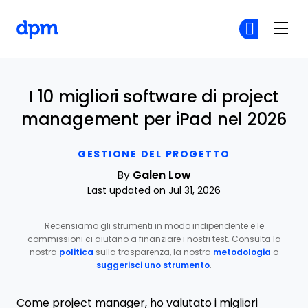
The Digital Project Manager
Un
Un
Skip to main content
I 10 migliori software di project
management per iPad nel 2026
GESTIONE DEL PROGETTO
By
Galen Low
Last updated on Jul 31, 2026
Recensiamo gli strumenti in modo indipendente e le
commissioni ci aiutano a finanziare i nostri test. Consulta la
nostra
politica
sulla trasparenza, la nostra
metodologia
o
suggerisci uno strumento
.
Come project manager, ho valutato i migliori