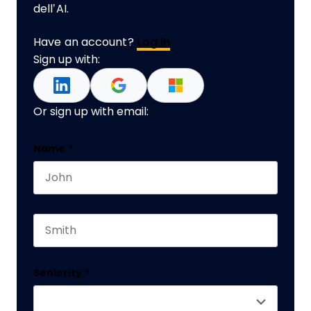
dell’AI.
Have an account?
Log In
Sign up with:
Or sign up with email:
X/Twitter
Name
*
First name
This field is for validation purposes and should 
Last name
Seniority
*