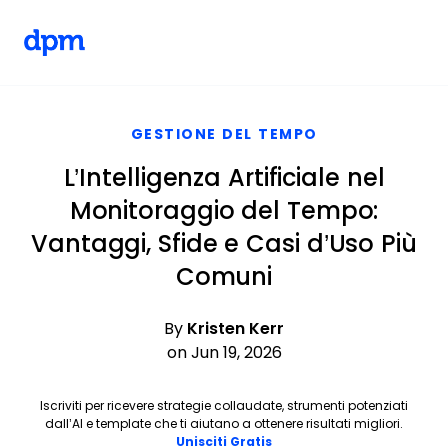
The Digital Project Manager
Skip to main content
GESTIONE DEL TEMPO
L’Intelligenza Artificiale nel
Monitoraggio del Tempo:
Vantaggi, Sfide e Casi d’Uso Più
Comuni
By
Kristen Kerr
on Jun 19, 2026
Iscriviti per ricevere strategie collaudate, strumenti potenziati
dall’AI e template che ti aiutano a ottenere risultati migliori.
Opens new window
Unisciti Gratis