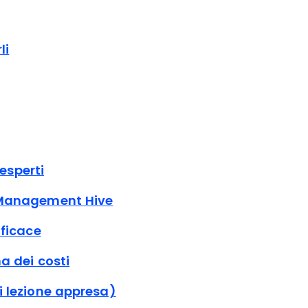
li
esperti
t Management Hive
fficace
a dei costi
i lezione appresa)