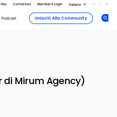
r Noi
Contattaci
Member's Login
Add us on Li
Follow us
Follo
Unisciti Alla Community
Podcast
Op
Share
er di Mirum Agency)
k
dIn