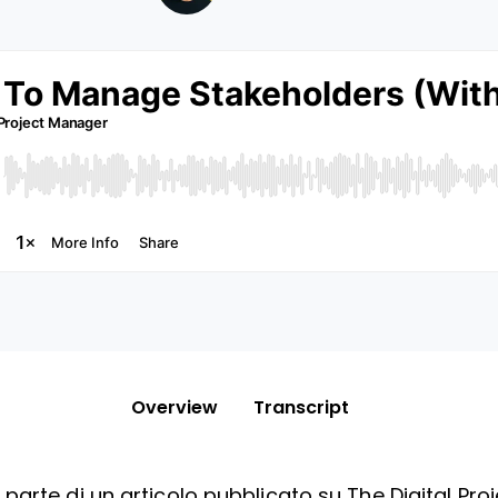
Overview
Transcript
parte di un articolo pubblicato su The Digital Pro