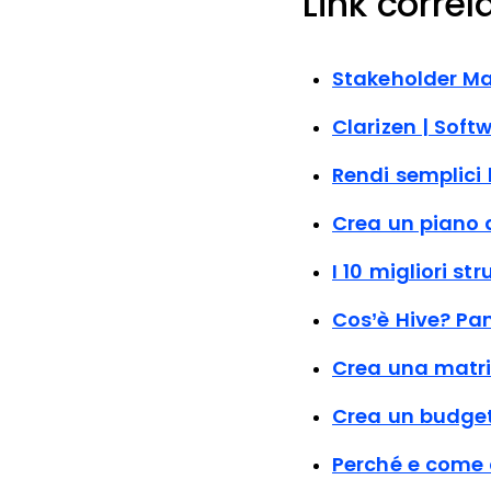
Link correla
Stakeholder Man
Clarizen | Sof
Rendi semplici 
Crea un piano 
I 10 migliori s
Cos’è Hive? Pa
Crea una matri
Crea un budget 
Perché e come 