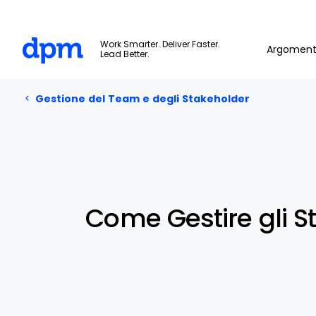
The Digital Project Manager
Work Smarter. Deliver Faster.
Argoment
Lead Better.
Gestione del Team e degli Stakeholder
Skip to main content
Gestione del Team e degli Stakeholder
Come Gestire gli S