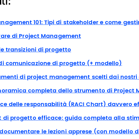
ti:
agement 101: Tipi di stakeholder e come gestir
tware di Project Management
le transizioni di progetto
di comunicazione di progetto (+ modello)
trumenti di project management scelti dai nostri 
noramica completa dello strumento di Projec
ce delle responsabilità (RACI Chart) davvero e
di progetto efficace: guida completa alla stim
documentare le lezioni apprese (con modello d