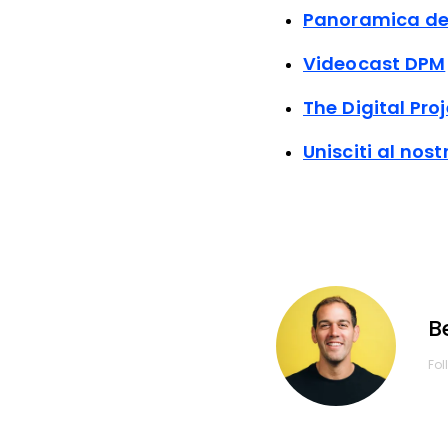
Panoramica del
Videocast DPM
The Digital Pr
Unisciti al nos
B
Fol