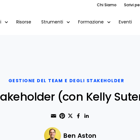
Chi Siamo
Scrivi pe
Risorse
Eventi
i
Strumenti
Formazione
GESTIONE DEL TEAM E DEGLI STAKEHOLDER
takeholder (con Kelly Sut
Share through Email
Print this page
Share on Pinterest
Share on Twitter
Share on Faceboo
Share on Linke
Ben Aston