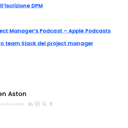
l’iscrizione DPM
oject Manager’s Podcast – Apple Podcasts
tro team Slack dei project manager
en Aston
Opens new window
Opens new window
Opens new window
Opens new window
low the author:
Opens new window