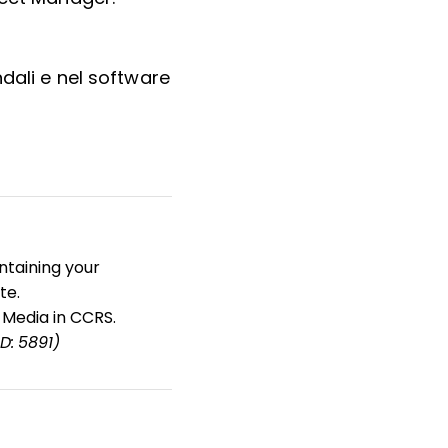
endali e nel software
ntaining your
te.
 Media in CCRS.
ID: 5891)